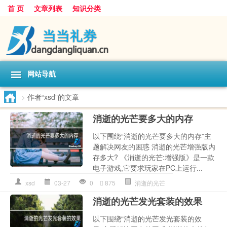
首 页
文章列表
知识分类
网站导航
>
作者“xsd”的文章
消逝的光芒要多大的内存
以下围绕“消逝的光芒要多大的内存”主
题解决网友的困惑 消逝的光芒增强版内
存多大? 《消逝的光芒:增强版》是一款
电子游戏,它要求玩家在PC上运行...
xsd
03-27
0
875
消逝的光芒
消逝的光芒发光套装的效果
以下围绕“消逝的光芒发光套装的效