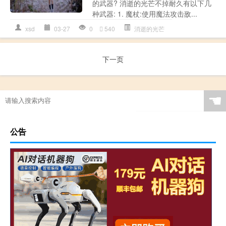
的武器? 消逝的光芒不掉耐久有以下几
种武器: 1. 魔杖:使用魔法攻击敌...
xsd
03-27
0
540
消逝的光芒
下一页
☚
公告