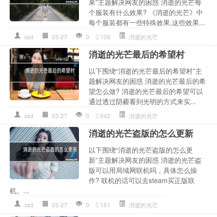
果”主题解决网友的困惑 消逝的光芒每
个服装有什么效果? 《消逝的光芒》中
每个服装都有一些特殊效果,这些效果...
xsd
03-27
0
106
消逝的光芒
消逝的光芒最后的希望村
以下围绕“消逝的光芒最后的希望村”主
题解决网友的困惑 消逝的光芒最后的希
望怎么做? 消逝的光芒最后的希望可以
通过透过阴霾看到光明的方式来实...
xsd
03-27
0
642
消逝的光芒
消逝的光芒盗版的怎么更新
以下围绕“消逝的光芒盗版的怎么更
新”主题解决网友的困惑 消逝的光芒盗
版可以用局域网联机吗，具体怎么操
作? 联机的话可以去steam买正版联
机。...
xsd
03-27
0
151
消逝的光芒