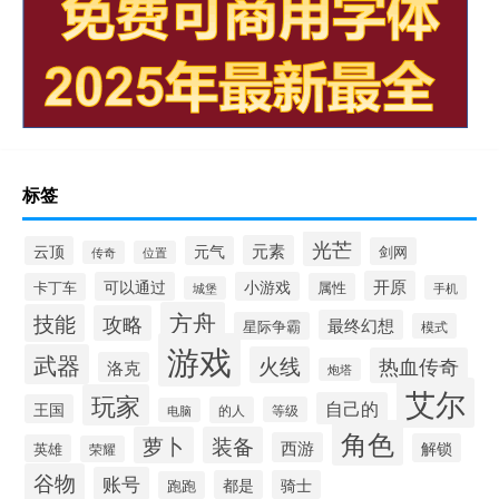
标签
光芒
元素
云顶
元气
剑网
传奇
位置
开原
可以通过
小游戏
卡丁车
属性
手机
城堡
方舟
技能
攻略
最终幻想
星际争霸
模式
游戏
武器
火线
热血传奇
洛克
炮塔
艾尔
玩家
自己的
王国
的人
等级
电脑
角色
萝卜
装备
西游
解锁
英雄
荣耀
谷物
账号
都是
骑士
跑跑