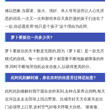
难以想象,当霸凌、纵火、强奸、杀人等等这些让人心生厌
恶的词语,一次又一次和那些本应天真烂漫的孩子们连在了
一起,你还愿意用“他只是个孩子”这个理由为此辩。
萝卜要挺住一共多少关?
萝卜要挺住的关卡数是无限的,因为《萝卜挺》是一款无尽
模式的游戏。每一次游戏,萝卜都需要不断地躲避降落的炸
弹,同时不断地寻找机会攻击敌人,以获得更高的分。
此时此刻解封难，身在农村的你是否过得还如意?
此时此刻难解封我宁愿在农村呆到,去种点菜养点鸡鸭,每天
去河边走走去田坝上找点野菜。比城市好天天在家关起出
门必须带上口罩,农村空气好每天呼吸大自然。 谢谢邀。