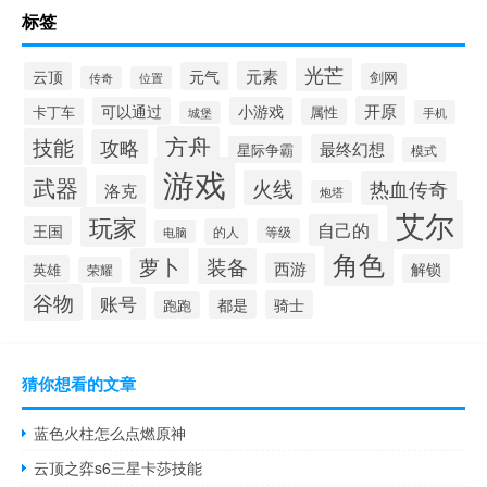
标签
光芒
元素
云顶
元气
剑网
传奇
位置
开原
可以通过
小游戏
卡丁车
属性
手机
城堡
方舟
技能
攻略
最终幻想
星际争霸
模式
游戏
武器
火线
热血传奇
洛克
炮塔
艾尔
玩家
自己的
王国
的人
等级
电脑
角色
萝卜
装备
西游
解锁
英雄
荣耀
谷物
账号
都是
骑士
跑跑
猜你想看的文章
蓝色火柱怎么点燃原神
云顶之弈s6三星卡莎技能