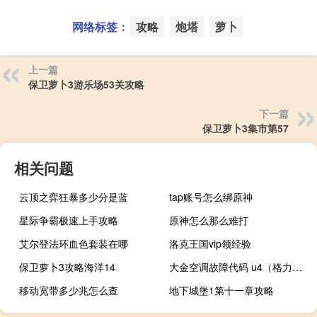
网络标签：
攻略
炮塔
萝卜
上一篇
保卫萝卜3游乐场53关攻略
下一篇
保卫萝卜3集市第57
相关问题
云顶之弈狂暴多少分是蓝
tap账号怎么绑原神
星际争霸极速上手攻略
原神怎么那么难打
艾尔登法环血色套装在哪
洛克王国vip领经验
保卫萝卜3攻略海洋14
大金空调故障代码 u4（格力空调故障代码e6）
移动宽带多少兆怎么查
地下城堡1第十一章攻略