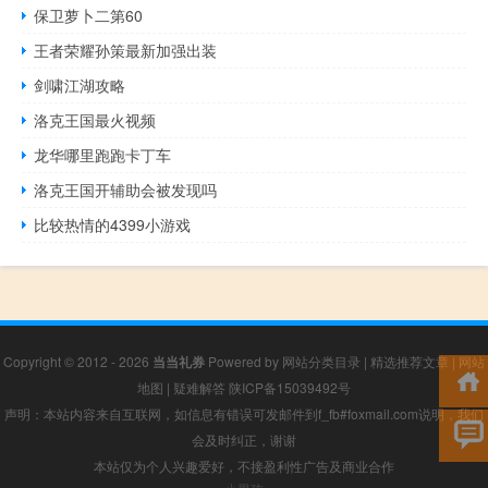
保卫萝卜二第60
王者荣耀孙策最新加强出装
剑啸江湖攻略
洛克王国最火视频
龙华哪里跑跑卡丁车
洛克王国开辅助会被发现吗
比较热情的4399小游戏
Copyright © 2012 - 2026
当当礼券
Powered by
网站分类目录
|
精选推荐文章
|
网站
地图
|
疑难解答
陕ICP备15039492号
声明：本站内容来自互联网，如信息有错误可发邮件到f_fb#foxmail.com说明，我们
会及时纠正，谢谢
本站仅为个人兴趣爱好，不接盈利性广告及商业合作