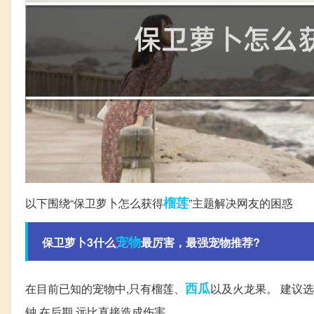
榴莲
以下围绕“保卫萝卜怎么获得
”主题解决网友的困惑
宠物
保卫萝卜3什么
最厉害，最强宠物推荐?
西瓜
在目前已知的宠物中,只有榴莲、
以及火龙果。 建议选
钟,在后期,远比直接造成伤害...