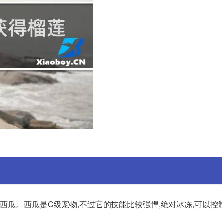
西瓜。西瓜是C级宠物,不过它的技能比较强悍,绝对冰冻,可以控