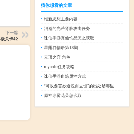
猜你想看的文章
维新思想主要内容
消逝的光芒肾脏攻击任务
下一篇
诛仙手游真仙饰品怎么获取
极关卡42
星露谷物语第13期
云顶之弈 角色
mycafe任务攻略
诛仙手游血炼属性方式
“可以要言妙道说而去也”的出处是哪里
原神冰雾花朵怎么取