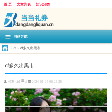
首 页
文章列表
知识分类
网站导航
>
cf
>
cf多久出黑市
cf多久出黑市
cf
网友:
cfd
2024-01-24 06:23:38