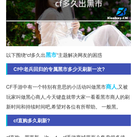
黑市
以下围绕“cf多久出
”主题解决网友的困惑
Cf中老兵回归的专属黑市多少天刷新一次?
商人
CF手游中有一个特别有意思的小活动叫做黑市
,又被
玩家叫做黑心商人,今天键盘就带大家一看看黑市商人的刷
新时间和持续时间吧,希望对各位有所帮助。 一般黑。
cf直购多久刷新?