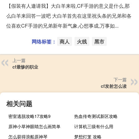
【假装有人邀请我】大白羊来啦,CF手游的意义是什么,那
么白羊来回答一波吧 大白羊首先在这里祝头条的兄弟和各
位喜欢CF手游的兄弟新年新气象,心想事成,万事如...
网络标签：
商人
火线
黑市
上一篇
cf最惨的职业
下一篇
cf发射怎么读
相关问题
密室逃脱攻略17攻略9
热血传奇测试新区攻略
原神小草神眼睛怎么画简单
计算机三级有什么用
怎么获得浪船原神琴
梦想灯笼 攻略