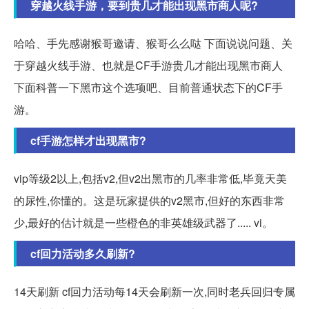
穿越火线手游，要到贵几才能出现黑市商人呢?
哈哈、手先感谢猴哥邀请、猴哥么么哒 下面说说问题、关
于穿越火线手游、也就是CF手游贵几才能出现黑市商人
下面科普一下黑市这个选项吧、目前普通状态下的CF手
游。
cf手游怎样才出现黑市?
vip等级2以上,包括v2,但v2出黑市的几率非常低,毕竟天美
的尿性,你懂的。这是玩家提供的v2黑市,但好的东西非常
少,最好的估计就是一些橙色的非英雄级武器了..... vi。
cf回力活动多久刷新?
14天刷新 cf回力活动每14天会刷新一次,同时老兵回归专属