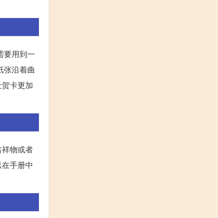
需要用到一
纸张沿着曲
让贺卡更加
吉祥物或者
以在手册中