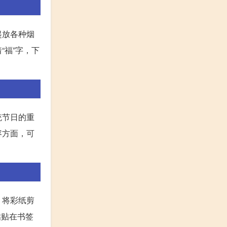
起放各种烟
福”字，下
统节日的重
容方面，可
，将彩纸剪
粘贴在书签