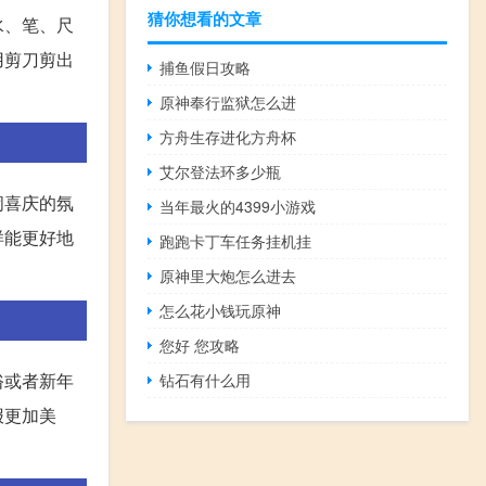
猜你想看的文章
水、笔、尺
用剪刀剪出
捕鱼假日攻略
原神奉行监狱怎么进
方舟生存进化方舟杯
艾尔登法环多少瓶
闹喜庆的氛
当年最火的4399小游戏
样能更好地
跑跑卡丁车任务挂机挂
原神里大炮怎么进去
怎么花小钱玩原神
您好 您攻略
俗或者新年
钻石有什么用
报更加美