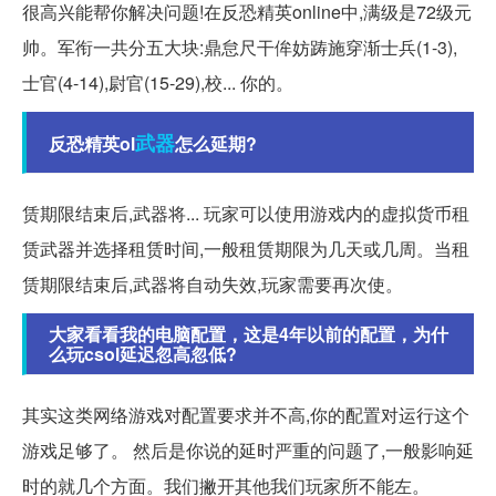
很高兴能帮你解决问题!在反恐精英online中,满级是72级元
帅。军衔一共分五大块:鼎怠尺干侔妨踌施穿渐士兵(1-3),
士官(4-14),尉官(15-29),校... 你的。
武器
反恐精英ol
怎么延期?
赁期限结束后,武器将... 玩家可以使用游戏内的虚拟货币租
赁武器并选择租赁时间,一般租赁期限为几天或几周。当租
赁期限结束后,武器将自动失效,玩家需要再次使。
大家看看我的电脑配置，这是4年以前的配置，为什
么玩csol延迟忽高忽低?
其实这类网络游戏对配置要求并不高,你的配置对运行这个
游戏足够了。 然后是你说的延时严重的问题了,一般影响延
时的就几个方面。我们撇开其他我们玩家所不能左。