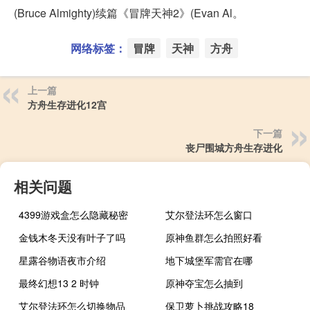
(Bruce Almighty)续篇《冒牌天神2》(Evan Al。
网络标签：
冒牌
天神
方舟
上一篇
方舟生存进化12宫
下一篇
丧尸围城方舟生存进化
相关问题
4399游戏盒怎么隐藏秘密
艾尔登法环怎么窗口
金钱木冬天没有叶子了吗
原神鱼群怎么拍照好看
星露谷物语夜市介绍
地下城堡军需官在哪
最终幻想13 2 时钟
原神夺宝怎么抽到
艾尔登法环怎么切换物品
保卫萝卜挑战攻略18