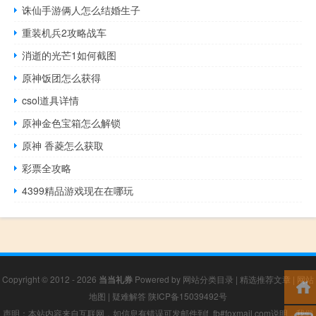
诛仙手游俩人怎么结婚生子
重装机兵2攻略战车
消逝的光芒1如何截图
原神饭团怎么获得
csol道具详情
原神金色宝箱怎么解锁
原神 香菱怎么获取
彩票全攻略
4399精品游戏现在在哪玩
Copyright © 2012 - 2026
当当礼券
Powered by
网站分类目录
|
精选推荐文章
|
网站
地图
|
疑难解答
陕ICP备15039492号
声明：本站内容来自互联网，如信息有错误可发邮件到f_fb#foxmail.com说明，我们