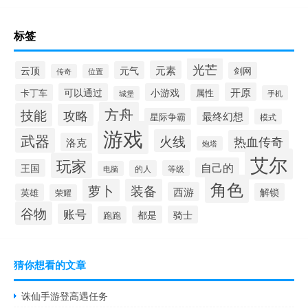
标签
光芒
元素
云顶
元气
剑网
传奇
位置
开原
可以通过
小游戏
卡丁车
属性
手机
城堡
方舟
技能
攻略
最终幻想
星际争霸
模式
游戏
武器
火线
热血传奇
洛克
炮塔
艾尔
玩家
自己的
王国
的人
等级
电脑
角色
萝卜
装备
西游
解锁
英雄
荣耀
谷物
账号
都是
骑士
跑跑
猜你想看的文章
诛仙手游登高遇任务