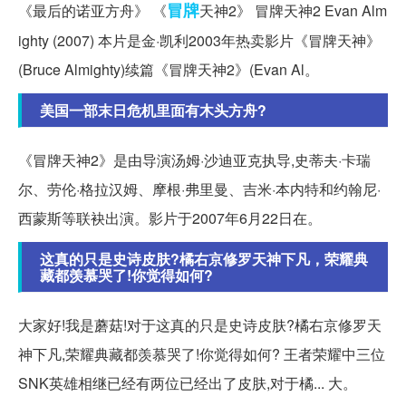
冒牌
《最后的诺亚方舟》 《
天神2》 冒牌天神2 Evan Alm
ighty (2007) 本片是金·凯利2003年热卖影片《冒牌天神》
(Bruce Almighty)续篇《冒牌天神2》(Evan Al。
美国一部末日危机里面有木头方舟?
《冒牌天神2》是由导演汤姆·沙迪亚克执导,史蒂夫·卡瑞
尔、劳伦·格拉汉姆、摩根·弗里曼、吉米·本内特和约翰尼·
西蒙斯等联袂出演。影片于2007年6月22日在。
这真的只是史诗皮肤?橘右京修罗天神下凡，荣耀典
藏都羡慕哭了!你觉得如何?
大家好!我是蘑菇!对于这真的只是史诗皮肤?橘右京修罗天
神下凡,荣耀典藏都羡慕哭了!你觉得如何? 王者荣耀中三位
SNK英雄相继已经有两位已经出了皮肤,对于橘... 大。