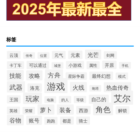
标签
光芒
元素
云顶
元气
剑网
传奇
位置
开原
可以通过
小游戏
卡丁车
属性
手机
城堡
方舟
技能
攻略
最终幻想
星际争霸
模式
游戏
武器
火线
热血传奇
洛克
炮塔
艾尔
玩家
自己的
王国
的人
等级
电脑
角色
萝卜
装备
西游
解锁
英雄
荣耀
谷物
账号
都是
骑士
跑跑