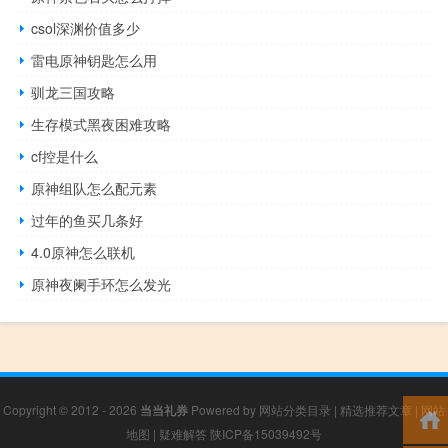
csol深渊价值多少
雷电原神钥匙怎么用
驯龙三国攻略
生存模式黑夜困难攻略
cf控是什么
原神组队怎么配元素
过年的鱼买几条好
4.0原神怎么联机
原神夜阑手环怎么发光
Copyright © 2012 - 2026
当当礼券
Powered by
网站分类目录
|
精选推荐文章
|
网站
地图
|
疑难解答
陕ICP备15039492号