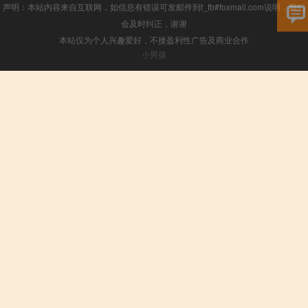
声明：本站内容来自互联网，如信息有错误可发邮件到f_fb#foxmail.com说明，我们
会及时纠正，谢谢
本站仅为个人兴趣爱好，不接盈利性广告及商业合作
小男孩