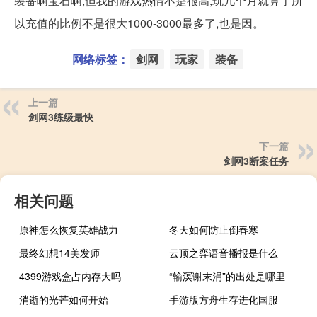
装备啊宝石啊,但我的游戏热情不是很高,玩几个月就算了所
以充值的比例不是很大1000-3000最多了,也是因。
网络标签：
剑网
玩家
装备
上一篇
剑网3练级最快
下一篇
剑网3断案任务
相关问题
原神怎么恢复英雄战力
冬天如何防止倒春寒
最终幻想14美发师
云顶之弈语音播报是什么
4399游戏盒占内存大吗
“输溟谢末涓”的出处是哪里
消逝的光芒如何开始
手游版方舟生存进化国服