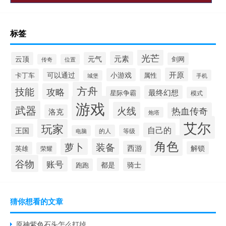
标签
光芒
元素
云顶
元气
剑网
传奇
位置
开原
可以通过
小游戏
卡丁车
属性
手机
城堡
方舟
技能
攻略
最终幻想
星际争霸
模式
游戏
武器
火线
热血传奇
洛克
炮塔
艾尔
玩家
自己的
王国
的人
等级
电脑
角色
萝卜
装备
西游
解锁
英雄
荣耀
谷物
账号
都是
骑士
跑跑
猜你想看的文章
原神紫色石头怎么打掉