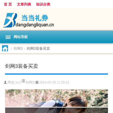
首 页
文章列表
知识分类
网站导航
>
剑网3
>
剑网3装备买卖
剑网3装备买卖
剑网3
网友:
jw3
2024-03-28 11:29:42