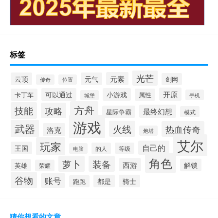
标签
光芒
元素
云顶
元气
剑网
传奇
位置
开原
可以通过
小游戏
卡丁车
属性
手机
城堡
方舟
技能
攻略
最终幻想
星际争霸
模式
游戏
武器
火线
热血传奇
洛克
炮塔
艾尔
玩家
自己的
王国
的人
等级
电脑
角色
萝卜
装备
西游
解锁
英雄
荣耀
谷物
账号
都是
骑士
跑跑
猜你想看的文章