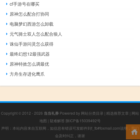
cf手游号在哪买
原神怎么配合打协同
电脑梦幻西游怎么卸载
元气骑士双人怎么配合狼人
诛仙手游问灵怎么获得
最终幻想12最强武器
原神特效怎么调最优
方舟生存进化鹰爪
Copyright © 2012 - 2026
当当礼券
Powered by
网站分类目录
|
精选推荐文章
|
网站
地图
|
疑难解答
陕ICP备15039492号
声明：本站内容来自互联网，如信息有错误可发邮件到f_fb#foxmail.com说明，我们
会及时纠正，谢谢