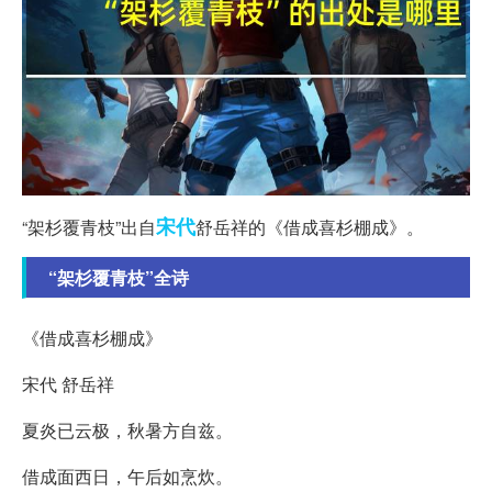
宋代
“架杉覆青枝”出自
舒岳祥的《借成喜杉棚成》。
“架杉覆青枝”全诗
《借成喜杉棚成》
宋代 舒岳祥
夏炎已云极，秋暑方自兹。
借成面西日，午后如烹炊。