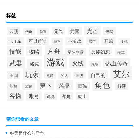
标签
光芒
元素
云顶
元气
剑网
传奇
位置
开原
可以通过
小游戏
卡丁车
属性
手机
城堡
方舟
技能
攻略
最终幻想
星际争霸
模式
游戏
武器
火线
热血传奇
洛克
炮塔
艾尔
玩家
自己的
王国
的人
等级
电脑
角色
萝卜
装备
西游
解锁
英雄
荣耀
谷物
账号
都是
骑士
跑跑
猜你想看的文章
冬天是什么的季节