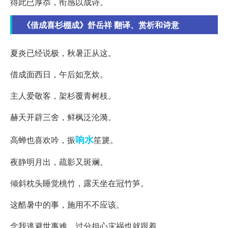
得此已厚忝，衔感以成诗。
《借成喜杉棚成》舒岳祥 翻译、赏析和诗意
夏炎已经说极，秋暑正从这。
借成面西日，午后如烹炊。
主人爱敬客，架杉覆青树枝。
赫天开辟三舍，鲜枫泛沦漪。
响水
高蝉也喜欢吟，振
笙篪。
夜静明月出，疏影又斑斓。
倾斜枕头睡觉桃竹，露天坐在冠竹笋。
这酷暑中的事，施用不不应该。
念我逃避世事难，过分担心灾祸也就跟着。