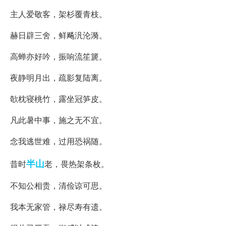
主人爱敬客，架杉覆青枝。
赫日辟三舍，鲜飚汎沦漪。
高蝉亦好吟，振响流笙篪。
夜静明月出，疏影复陆离。
欹枕寝桃竹，露坐冠笋皮。
凡此暑中事，施之无不宜。
念我逃世难，过用恐祸随。
半山
昔时
老，畏热架条枚。
不知公相贵，清俭谅可思。
我本无家管，禄尽寿有遗。