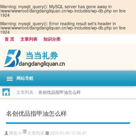
Warning
: mysqli_query(): MySQL server has gone away in
/www/wwwroot/dangdangliquan.cn/wp-includes/wp-db.php
on line
1924
Warning
: mysqli_query(): Error reading result set's header in
/www/wwwroot/dangdangliquan.cn/wp-includes/wp-db.php
on line
1924
首 页
文章列表
知识分类
网站导航
>
文章列表
>
名创优品指甲油怎么样
名创优品指甲油怎么样
文章列表
网友:
lc
2025-01-05 15:56:47