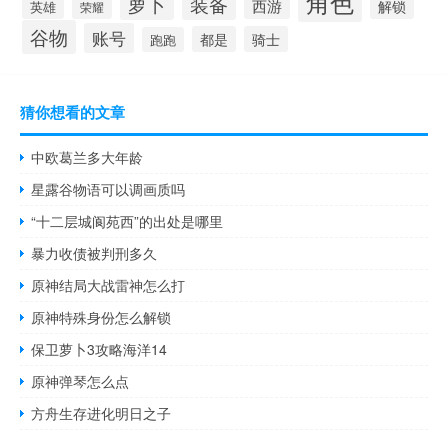
角色
萝卜
装备
西游
解锁
英雄
荣耀
谷物
账号
都是
骑士
跑跑
猜你想看的文章
中欧葛兰多大年龄
星露谷物语可以调画质吗
“十二层城阆苑西”的出处是哪里
暴力收债被判刑多久
原神结局大战雷神怎么打
原神特殊身份怎么解锁
保卫萝卜3攻略海洋14
原神弹琴怎么点
方舟生存进化明日之子