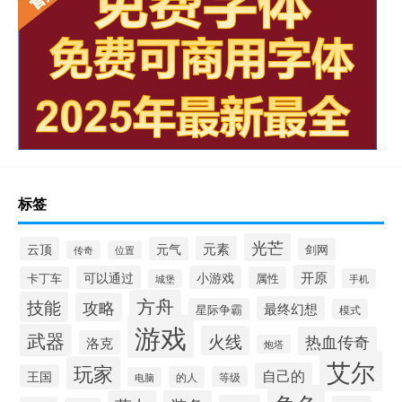
标签
光芒
元素
云顶
元气
剑网
传奇
位置
开原
可以通过
小游戏
卡丁车
属性
手机
城堡
方舟
技能
攻略
最终幻想
星际争霸
模式
游戏
武器
火线
热血传奇
洛克
炮塔
艾尔
玩家
自己的
王国
的人
等级
电脑