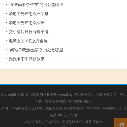
“夜来尚有余樽在”的出处是哪里
消逝的光芒怎么开字母
消逝的光芒怎么登陆
艾尔登法环技能哪个键
电脑上的cf怎么开全屏
“问谁分我渔樵席”的出处是哪里
跑跑卡丁车漂移效果
Copyright © 2012 - 2026
当当礼券
Powered by
网站分类目录
|
精选推荐文章
|
网站
地图
|
疑难解答
陕ICP备15039492号
声明：本站内容来自互联网，如信息有错误可发邮件到f_fb#foxmail.com说明，我们
会及时纠正，谢谢
本站仅为个人兴趣爱好，不接盈利性广告及商业合作