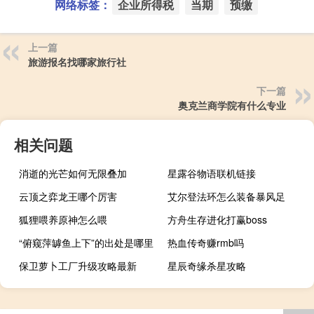
网络标签：
企业所得税
当期
预缴
上一篇
旅游报名找哪家旅行社
下一篇
奥克兰商学院有什么专业
相关问题
消逝的光芒如何无限叠加
星露谷物语联机链接
云顶之弈龙王哪个厉害
艾尔登法环怎么装备暴风足
狐狸喂养原神怎么喂
方舟生存进化打赢boss
“俯窥萍罅鱼上下”的出处是哪里
热血传奇赚rmb吗
保卫萝卜工厂升级攻略最新
星辰奇缘杀星攻略