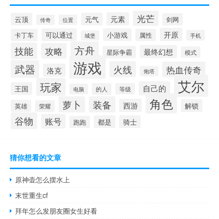
光芒
元素
云顶
元气
剑网
传奇
位置
开原
可以通过
小游戏
卡丁车
属性
手机
城堡
方舟
技能
攻略
最终幻想
星际争霸
模式
游戏
武器
火线
热血传奇
洛克
炮塔
艾尔
玩家
自己的
王国
的人
等级
电脑
角色
萝卜
装备
西游
解锁
英雄
荣耀
谷物
账号
都是
骑士
跑跑
猜你想看的文章
原神壶怎么摆水上
末世重生cf
拜年怎么发朋友圈女生好看