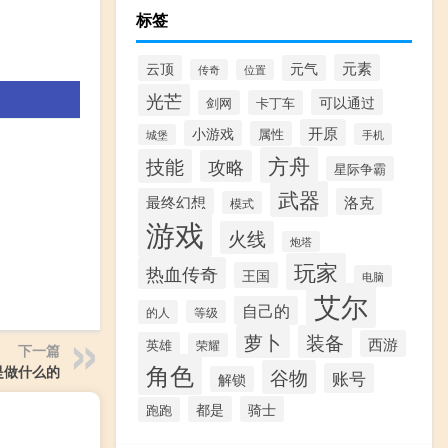
标签
元素
云顶
元气
传奇
位置
光芒
可以通过
剑网
卡丁车
开原
小游戏
属性
手机
城堡
方舟
技能
攻略
星际争霸
武器
最终幻想
洛克
模式
游戏
火线
炮塔
玩家
热血传奇
王国
电脑
艾尔
自己的
的人
等级
萝卜
装备
西游
英雄
荣耀
下一篇
角色
是做什么的
谷物
账号
解锁
都是
骑士
跑跑