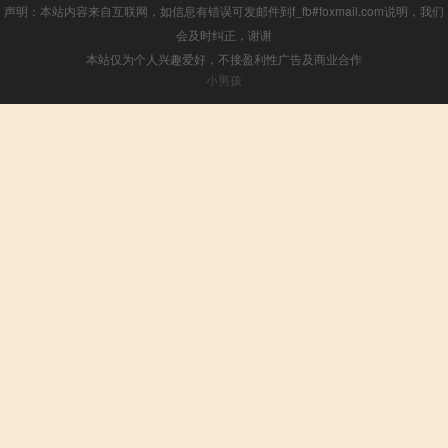
声明：本站内容来自互联网，如信息有错误可发邮件到f_fb#foxmail.com说明，我们
会及时纠正，谢谢
本站仅为个人兴趣爱好，不接盈利性广告及商业合作
小男孩