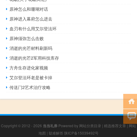
原神怎么和珊瑚对话
原神进入幕府怎么进去
血刃有什么用艾尔登法环
原神须弥怎么击败
消逝的光芒材料刷新吗
消逝的光芒2军用科技库存
方舟生存进化家视频
艾尔登法环老是被卡掉
传送门2艺术治疗攻略
Copyright © 2012 - 2026
当当礼券
Powered by
网站分类目录
|
精选推荐文章
|
网站
地图
|
疑难解答
陕ICP备15039492号