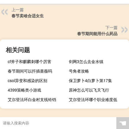
上一篇
春节卖啥合适女生
下一篇
春节期间能用什么药品
相关问题
cf斧子和麒麟刺哪个厉害
剑网3怎么去金水镇
春节期间可以扦插蔷薇吗
号角者攻略
csol异变和感染的区别
保卫萝卜4白萝卜第17集
4399策略类小游戏
原神怎么可以飞天飞行
艾尔登法环白金村支线铃铛
艾尔登法环哪个职业难度低
☚