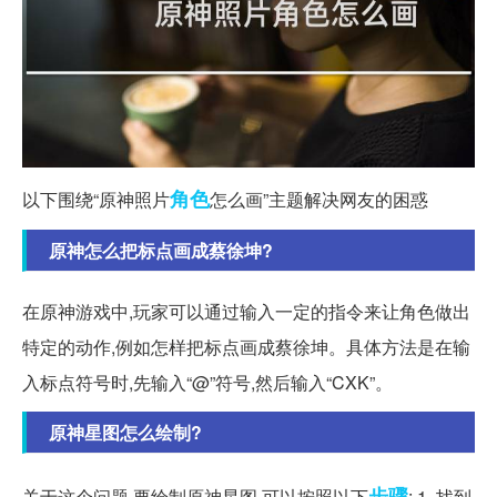
角色
以下围绕“原神照片
怎么画”主题解决网友的困惑
原神怎么把标点画成蔡徐坤?
在原神游戏中,玩家可以通过输入一定的指令来让角色做出
特定的动作,例如怎样把标点画成蔡徐坤。具体方法是在输
入标点符号时,先输入“@”符号,然后输入“CXK”。
原神星图怎么绘制?
步骤
关于这个问题,要绘制原神星图,可以按照以下
: 1. 找到