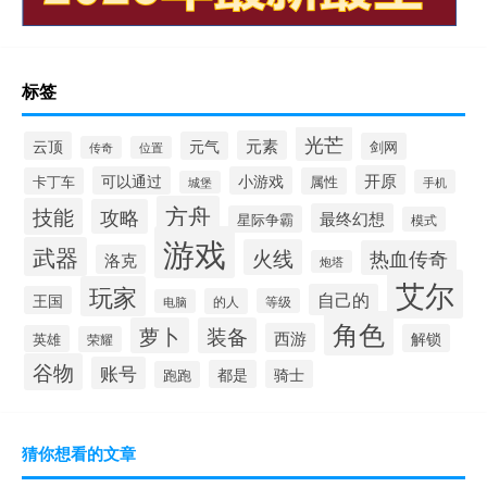
标签
光芒
元素
云顶
元气
剑网
传奇
位置
开原
可以通过
小游戏
卡丁车
属性
手机
城堡
方舟
技能
攻略
最终幻想
星际争霸
模式
游戏
武器
火线
热血传奇
洛克
炮塔
艾尔
玩家
自己的
王国
的人
等级
电脑
角色
萝卜
装备
西游
解锁
英雄
荣耀
谷物
账号
都是
骑士
跑跑
猜你想看的文章