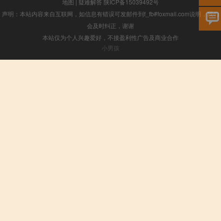
地图
|
疑难解答
陕ICP备15039492号
声明：本站内容来自互联网，如信息有错误可发邮件到f_fb#foxmail.com说明，我们
会及时纠正，谢谢
本站仅为个人兴趣爱好，不接盈利性广告及商业合作
小男孩