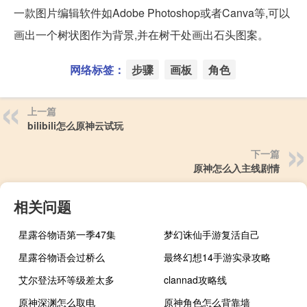
一款图片编辑软件如Adobe Photoshop或者Canva等,可以
画出一个树状图作为背景,并在树干处画出石头图案。
网络标签：
步骤
画板
角色
上一篇
bilibili怎么原神云试玩
下一篇
原神怎么入主线剧情
相关问题
星露谷物语第一季47集
梦幻诛仙手游复活自己
星露谷物语会过桥么
最终幻想14手游实录攻略
艾尔登法环等级差太多
clannad攻略线
原神深渊怎么取电
原神角色怎么背靠墙