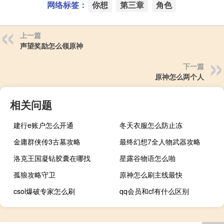
网络标签：
你想
第三章
角色
上一篇
声望奖励怎么领原神
下一篇
原神怎么两个人
相关问题
建行e账户怎么开通
冬天衣服怎么防止冻
金庸群侠传3古墓攻略
最终幻想7全人物武器攻略
洛克王国凝钻胶囊在哪找
星露谷物语怎么啪
孤狼攻略守卫
原神怎么刷主线最快
csol爆破专家怎么刷
qq会员和cf有什么区别