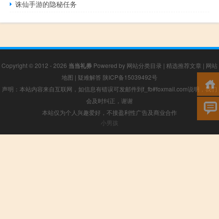
诛仙手游的隐秘任务
Copyright © 2012 - 2026
当当礼券
Powered by
网站分类目录
|
精选推荐文章
|
网站
地图
|
疑难解答
陕ICP备15039492号
声明：本站内容来自互联网，如信息有错误可发邮件到f_fb#foxmail.com说明，我们
会及时纠正，谢谢
本站仅为个人兴趣爱好，不接盈利性广告及商业合作
小男孩