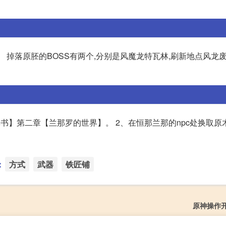
。 掉落原胚的BOSS有两个,分别是风魔龙特瓦林,刷新地点风龙废
书】第二章【兰那罗的世界】。 2、在恒那兰那的npc处换取原木
：
方式
武器
铁匠铺
原神操作