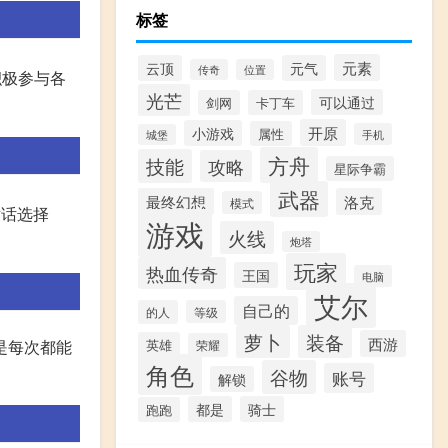
标签
元素
云顶
元气
传奇
位置
积极参与各
光芒
可以通过
剑网
卡丁车
开原
小游戏
属性
手机
城堡
方舟
技能
攻略
星际争霸
武器
最终幻想
洛克
模式
对话选择
游戏
火线
炮塔
玩家
热血传奇
王国
电脑
艾尔
自己的
的人
等级
萝卜
装备
西游
英雄
是每次都能
荣耀
角色
谷物
账号
解锁
都是
骑士
跑跑