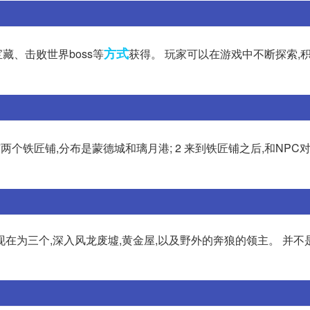
方式
、击败世界boss等
获得。 玩家可以在游戏中不断探索,
两个铁匠铺,分布是蒙德城和璃月港; 2 来到铁匠铺之后,和NPC
在为三个,深入风龙废墟,黄金屋,以及野外的奔狼的领主。 并不