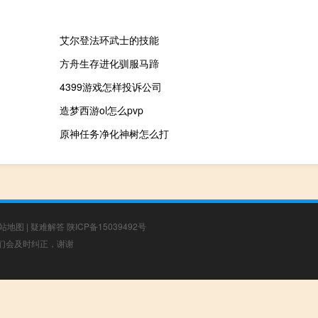
艾尔登法环武士的技能
方舟生存进化驯服马蹄
4399游戏怎样投诉公司
造梦西游ol怎么pvp
原神任务净化神树怎么打
站地图
|
疑难解答
陕ICP备15039492号
，我们会及时纠正，谢谢