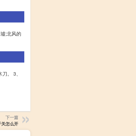
墟;北风的
刀。 3、
下一篇
开关怎么开