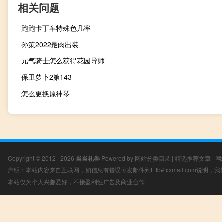
相关问题
跑跑卡丁车特殊色几率
孙策2022最肉出装
元气骑士怎么获得花园导师
保卫萝卜2第143
怎么更换原神琴
Copyright © 2012 - 2026
当当礼券
Powered by
网站分类目录
|
精选推荐文章
|
网
声明：本站内容来自互联网，如信息有错误可发邮件到f_fb#foxmail.com说明
本站仅为个人兴趣爱好，不接盈利性广告及商业合作