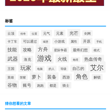
标签
光芒
元素
云顶
元气
剑网
传奇
位置
开原
可以通过
小游戏
卡丁车
属性
手机
城堡
方舟
技能
攻略
最终幻想
星际争霸
模式
游戏
武器
火线
热血传奇
洛克
炮塔
艾尔
玩家
自己的
王国
的人
等级
电脑
角色
萝卜
装备
西游
解锁
英雄
荣耀
谷物
账号
都是
骑士
跑跑
猜你想看的文章