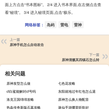
面上方点击“书本图标”。 2/4 进入书本界面,在左侧点击查
看“秘境”。 3/4 进入秘境页面,点击“极乐。
网络标签：
岛屿
雷电
雷神
上一篇
原神手机怎么自动攻击
下一篇
原神清籁其四镇石怎么转
相关问题
原神发型怎么做
七色花攻略
cf白鲨能解封cf号吗
东阳就地过年红包怎么退
洛克王国绵绵攻略
原神怎么换人物配音
热血传奇新版石墓攻略
诛仙手游哪里听歌好