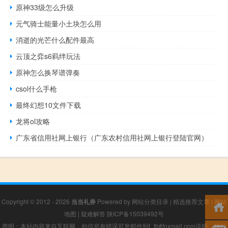
原神33级怎么升级
元气骑士能量小土块怎么用
消逝的光芒什么配件最高
云顶之弈s6羁绊玩法
原神怎么换琴谱弹奏
csol什么手枪
最终幻想10文件下载
龙将ol攻略
广东省信用社网上银行（广东农村信用社网上银行登陆官网）
Copyright © 2012 - 2026
当当礼券
Powered by
网站分类目录
|
精选推荐文章
|
网站
地图
|
疑难解答
陕ICP备15039492号
声明：本站内容来自互联网，如信息有错误可发邮件到f_fb#foxmail.com说明，我们