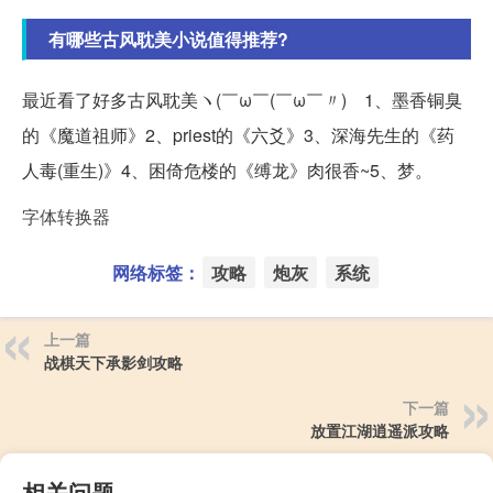
有哪些古风耽美小说值得推荐?
最近看了好多古风耽美ヽ(￣ω￣(￣ω￣〃)ゝ1、墨香铜臭
的《魔道祖师》2、priest的《六爻》3、深海先生的《药
人毒(重生)》4、困倚危楼的《缚龙》肉很香~5、梦。
字体转换器
网络标签：
攻略
炮灰
系统
上一篇
战棋天下承影剑攻略
下一篇
放置江湖逍遥派攻略
相关问题