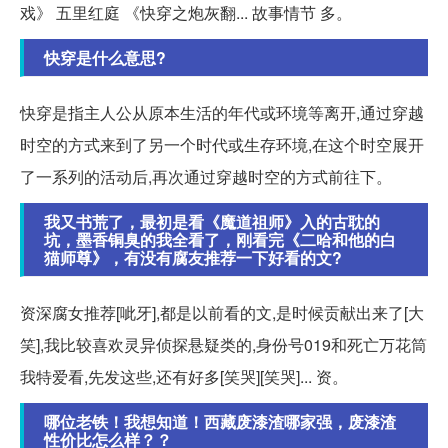
戏》 五里红庭 《快穿之炮灰翻... 故事情节 多。
快穿是什么意思?
快穿是指主人公从原本生活的年代或环境等离开,通过穿越
时空的方式来到了另一个时代或生存环境,在这个时空展开
了一系列的活动后,再次通过穿越时空的方式前往下。
我又书荒了，最初是看《魔道祖师》入的古耽的
坑，墨香铜臭的我全看了，刚看完《二哈和他的白
猫师尊》，有没有腐友推荐一下好看的文?
资深腐女推荐[呲牙],都是以前看的文,是时候贡献出来了[大
笑],我比较喜欢灵异侦探悬疑类的,身份号019和死亡万花筒
我特爱看,先发这些,还有好多[笑哭][笑哭]... 资。
哪位老铁！我想知道！西藏废漆渣哪家强，废漆渣
性价比怎么样？？