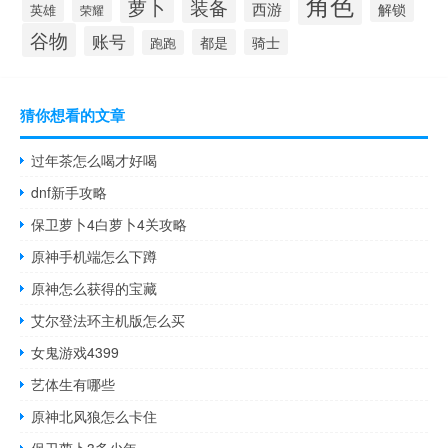
角色
萝卜
装备
西游
解锁
英雄
荣耀
谷物
账号
都是
骑士
跑跑
猜你想看的文章
过年茶怎么喝才好喝
dnf新手攻略
保卫萝卜4白萝卜4关攻略
原神手机端怎么下蹲
原神怎么获得的宝藏
艾尔登法环主机版怎么买
女鬼游戏4399
艺体生有哪些
原神北风狼怎么卡住
保卫萝卜3多少年