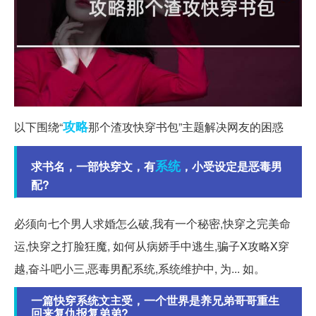
攻略
以下围绕“
那个渣攻快穿书包”主题解决网友的困惑
系统
求书名，一部快穿文，有
，小受设定是恶毒男
配?
必须向七个男人求婚怎么破,我有一个秘密,快穿之完美命
运,快穿之打脸狂魔, 如何从病娇手中逃生,骗子X攻略X穿
越,奋斗吧小三,恶毒男配系统,系统维护中, 为... 如。
一篇快穿系统文主受，一个世界是养兄弟哥哥重生
回来复仇报复弟弟?