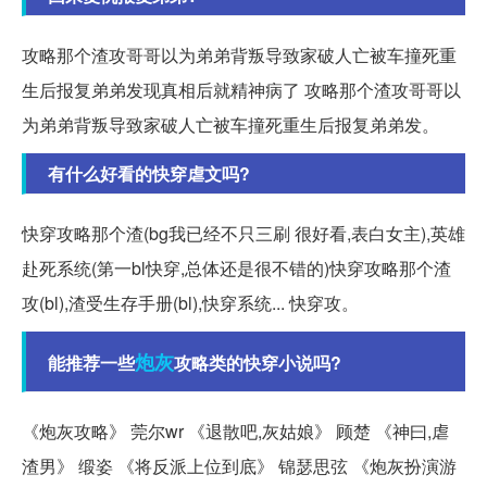
攻略那个渣攻哥哥以为弟弟背叛导致家破人亡被车撞死重
生后报复弟弟发现真相后就精神病了 攻略那个渣攻哥哥以
为弟弟背叛导致家破人亡被车撞死重生后报复弟弟发。
有什么好看的快穿虐文吗?
快穿攻略那个渣(bg我已经不只三刷 很好看,表白女主),英雄
赴死系统(第一bl快穿,总体还是很不错的)快穿攻略那个渣
攻(bl),渣受生存手册(bl),快穿系统... 快穿攻。
炮灰
能推荐一些
攻略类的快穿小说吗?
《炮灰攻略》 莞尔wr 《退散吧,灰姑娘》 顾楚 《神曰,虐
渣男》 缎姿 《将反派上位到底》 锦瑟思弦 《炮灰扮演游