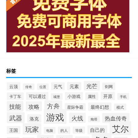
标签
光芒
元素
云顶
元气
剑网
传奇
位置
开原
可以通过
小游戏
卡丁车
属性
手机
城堡
方舟
技能
攻略
最终幻想
星际争霸
模式
游戏
武器
火线
热血传奇
洛克
炮塔
艾尔
玩家
自己的
王国
的人
等级
电脑