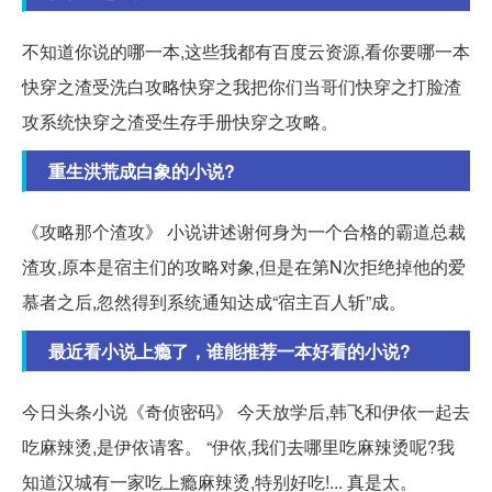
不知道你说的哪一本,这些我都有百度云资源,看你要哪一本
快穿之渣受洗白攻略快穿之我把你们当哥们快穿之打脸渣
攻系统快穿之渣受生存手册快穿之攻略。
重生洪荒成白象的小说?
《攻略那个渣攻》 小说讲述谢何身为一个合格的霸道总裁
渣攻,原本是宿主们的攻略对象,但是在第N次拒绝掉他的爱
慕者之后,忽然得到系统通知达成“宿主百人斩”成。
最近看小说上瘾了，谁能推荐一本好看的小说?
今日头条小说《奇侦密码》 今天放学后,韩飞和伊依一起去
吃麻辣烫,是伊依请客。 “伊依,我们去哪里吃麻辣烫呢?我
知道汉城有一家吃上瘾麻辣烫,特别好吃!... 真是太。