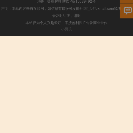
地图
|
疑难解答
陕ICP备15039492号
声明：本站内容来自互联网，如信息有错误可发邮件到f_fb#foxmail.com说明，我们
会及时纠正，谢谢
本站仅为个人兴趣爱好，不接盈利性广告及商业合作
小男孩