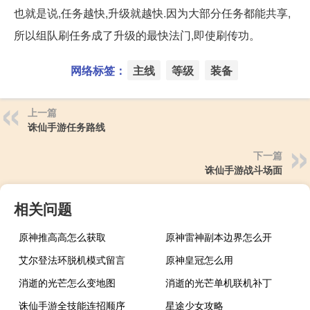
也就是说,任务越快,升级就越快.因为大部分任务都能共享,
所以组队刷任务成了升级的最快法门,即使刷传功。
网络标签：
主线
等级
装备
上一篇
诛仙手游任务路线
下一篇
诛仙手游战斗场面
相关问题
原神推高高怎么获取
原神雷神副本边界怎么开
艾尔登法环脱机模式留言
原神皇冠怎么用
消逝的光芒怎么变地图
消逝的光芒单机联机补丁
诛仙手游全技能连招顺序
星途少女攻略