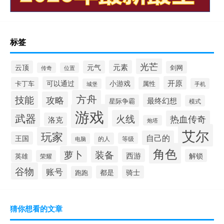
标签
光芒
元素
云顶
元气
剑网
传奇
位置
开原
可以通过
小游戏
卡丁车
属性
手机
城堡
方舟
技能
攻略
最终幻想
星际争霸
模式
游戏
武器
火线
热血传奇
洛克
炮塔
艾尔
玩家
自己的
王国
的人
等级
电脑
角色
萝卜
装备
西游
解锁
英雄
荣耀
谷物
账号
都是
骑士
跑跑
猜你想看的文章