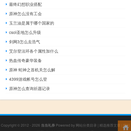
最终幻想职业搭配
原神怎么没有工会
玉兰油是属于哪个国家的
csol圣地怎么升级
剑网3怎么去浩气
艾尔登法环各个属性加什么
热血传奇豪华装备
原神 蛇神之首机关怎么解
4399游戏帐号怎么登
原神怎么查询祈愿记录
Copyright © 2012 - 2026
当当礼券
Powered by
网站分类目录
|
精选推荐文章
|
网站