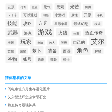
光芒
元素
云顶
元气
剑网
传奇
位置
开原
可以通过
小游戏
卡丁车
属性
手机
城堡
方舟
技能
攻略
最终幻想
星际争霸
模式
游戏
武器
火线
热血传奇
洛克
炮塔
艾尔
玩家
自己的
王国
的人
等级
电脑
角色
萝卜
装备
西游
解锁
英雄
荣耀
谷物
账号
都是
骑士
跑跑
猜你想看的文章
闪电泰坦方舟生存进化图片
艾尔登法环怎么拿陨石套
热血传奇最强神兵