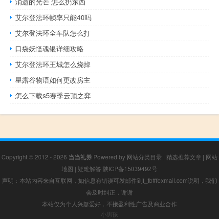
消逝的光芒 怎么扔东西
艾尔登法环帧率只能40吗
艾尔登法环全车队怎么打
口袋妖怪魂银详细攻略
艾尔登法环王城怎么烧掉
星露谷物语如何更改房主
怎么下载s5赛季云顶之弈
Copyright © 2012 - 2026
当当礼券
Powered by
网站分类目录
|
精选推荐文章
|
网站
地图
|
疑难解答
陕ICP备15039492号
声明：本站内容来自互联网，如信息有错误可发邮件到f_fb#foxmail.com说明，我们
会及时纠正，谢谢
本站仅为个人兴趣爱好，不接盈利性广告及商业合作
小男孩