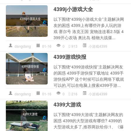
4399j小游戏大全
以下围绕“4399j小游戏大全”主题解决网
友的困惑 4399上有哪些许多人玩的游
戏 赛尔号 洛克王国 宠物连连看2.5版 4
399开心农场 奥比岛 植物大战僵...
dangdang
01-16
0
913
小游戏4399
4399游戏快报
以下围绕“4399游戏快报”主题解决网友
的困惑 4399手游快报下载地址 4399手
游快报APP 这个时候可以在网络下载就
可以的,可以在电脑上搜索4399手游...
dangdang
01-16
0
216
小游戏4399
4399大游戏
以下围绕“4399大游戏”主题解决网友的
困惑 4399的大型游戏有哪些? 4399的
大型游戏太多了,推荐两款给你:1、《爆