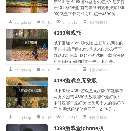
友的困惑 4399游戏盒怎么进入? 想要打
开4399游戏盒,首先来到浏览器搜索439
9游戏盒下载完成之后,点击4399游...
dangdang
01-16
0
912
小游戏4399
4399游戏托
以下围绕“4399游戏托”主题解决网友的
困惑 电脑里的4399游戏来自怎么样下
载到u盘 在线Flash小游戏的下载方法是
利用Internet临时文件夹。下面是...
dangdang
01-16
0
993
小游戏4399
4399游戏盒无敌版
以下围绕“4399游戏盒无敌版”主题解决
网友的困惑 4399无敌版哪个最好玩? 1
不好说哪个最好玩,因为每个人的喜好不
同,对游戏的评价也不同。2 但据...
dangdang
01-16
0
510
小游戏4399
4399游戏盒iphone版