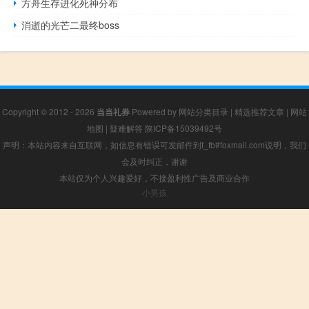
方舟生存进化死神分布
消逝的光芒二最终boss
Copyright © 2012 - 2026
当当礼券
Powered by
网站分类目录
|
精选推荐文章
|
网站
地图
|
疑难解答
陕ICP备15039492号
声明：本站内容来自互联网，如信息有错误可发邮件到f_fb#foxmail.com说明，我们
会及时纠正，谢谢
本站仅为个人兴趣爱好，不接盈利性广告及商业合作
小男孩