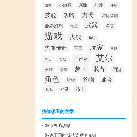
开原
小游戏
属性
手机
城堡
方舟
技能
攻略
星际争霸
武器
最终幻想
洛克
模式
游戏
火线
炮塔
玩家
热血传奇
王国
电脑
艾尔
自己的
的人
等级
萝卜
装备
西游
英雄
荣耀
角色
谷物
账号
解锁
都是
骑士
跑跑
猜你想看的文章
城市岛屿攻略
洛克王国的成就奖励洛克钻