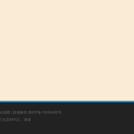
站地图
|
疑难解答
陕ICP备15039492号
，我们会及时纠正，谢谢