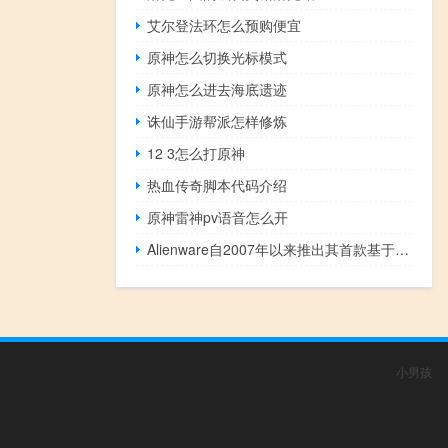
艾尔登法环怎么预购便宜
原神怎么切换光标模式
原神怎么进去海底遗迹
诛仙手游帮派怎样修炼
12 3怎么打原神
热血传奇脚本代码介绍
原神雷神pv语音怎么开
Alienware自2007年以来推出其首款基于AMDCPU的笔记本电脑
小男孩