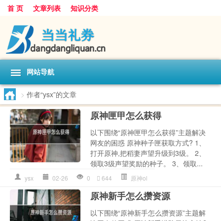
首 页
文章列表
知识分类
网站导航
>
作者“ysx”的文章
原神匣甲怎么获得
以下围绕“原神匣甲怎么获得”主题解决
网友的困惑 原神种子匣获取方式? 1、
打开原神,把稻妻声望升级到3级。 2、
领取3级声望奖励的种子。 3、领取...
ysx
02-26
0
644
原神ol
原神新手怎么攒资源
以下围绕“原神新手怎么攒资源”主题解