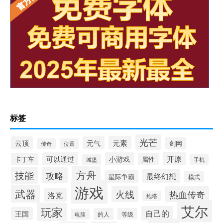
标签
光芒
元素
云顶
元气
剑网
传奇
位置
开原
可以通过
小游戏
卡丁车
属性
手机
城堡
方舟
技能
攻略
最终幻想
星际争霸
模式
游戏
武器
火线
热血传奇
洛克
炮塔
艾尔
玩家
自己的
王国
的人
等级
电脑