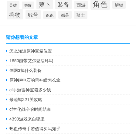
角色
萝卜
装备
西游
解锁
英雄
荣耀
谷物
账号
都是
骑士
跑跑
猜你想看的文章
怎么知道原神宝箱位置
1650能带艾尔登法环吗
剑网3掉什么装备
原神继电石的雷神瞳怎么拿
cf手游雷神宝箱多少钱
最逵蜗221关攻略
cf生化战令啥时间结束
4399游戏来自哪里
热血传奇手游值得买吗知乎