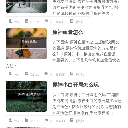
决网友的困惑 原神新手进阶最快方法?
原神新手进阶最快的方法是通过合理分
配资源和时间,不断提升角色等级...
ysx
02-26
0
401
原神ol
原神血量怎么
以下围绕“原神血量怎么”主题解决网友
的困惑 原神恢复血量最快的方法是什
么? 《原神》中，恢复角色的血量是非
常重要的。以下是几种恢复血量最快的
方法： 1....
ysx
02-26
0
808
原神ol
原神小白开局怎么玩
以下围绕“原神小白开局怎么玩”主题解
决网友的困惑 原神小白的原石是攒着还
是抽角色? 攒着比较好的,可以等想抽的
五星角色在用掉原石,毕竟原神游...
ysx
02-26
0
403
原神ol