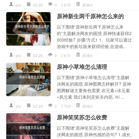
ysx
02-26
0
678
原神ol
原神新生两千原神怎么来的
以下围绕“原神新生两千原神怎么来
的”主题解决网友的困惑 原神快速获得2
000经验? 步骤/方式1 1、玩家可以通过
游戏中的捡垃圾来获得经验,在游戏...
ysx
02-26
0
675
原神ol
原神小草堆怎么清理
以下围绕“原神小草堆怎么清理”主题解
决网友的困惑 原神图腾怎样解开? 原神
图腾解谜主要角色需要:岩元素+冰元素
+风元素 我们来到灵矩关内部, ￼ ...
ysx
02-26
0
703
原神ol
原神笑笑苏怎么收费
以下围绕“原神笑笑苏怎么收费”主题解
决网友的困惑 原神伤感的语句? 1.成长,