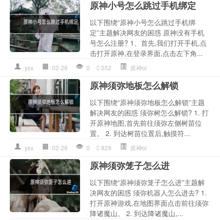
原神小号怎么跳过手机绑定
以下围绕“原神小号怎么跳过手机绑
定”主题解决网友的困惑 原神没有手机
号怎么注册? 1、首先,我们打开手机,点
击打开原神,在登录界面,点击左下角...
ysx
02-26
0
552
原神ol
原神须弥地板怎么解锁
以下围绕“原神须弥地板怎么解锁”主题
解决网友的困惑 须弥树怎么解锁? 1. 打
开原神地图,首先前往须弥左侧树苗位
置。 2. 到达树苗位置后,触摸符...
ysx
02-26
0
829
原神ol
原神须弥笼子怎么进
以下围绕“原神须弥笼子怎么进”主题解
决网友的困惑 须弥机器人怎么进去? 1.
打开原神游戏,在地图界面点击前往须弥
降诸魔山。 2. 到达降诸魔山,...