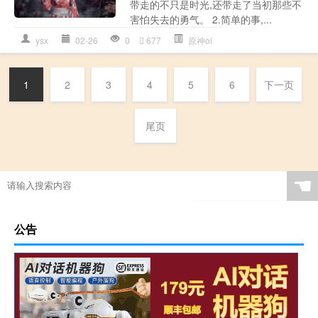
带走的不只是时光,还带走了当初那些不
害怕失去的勇气。 2.简单的事,...
ysx
02-26
0
677
原神ol
1
2
3
4
5
6
下一页
尾页
☚
公告