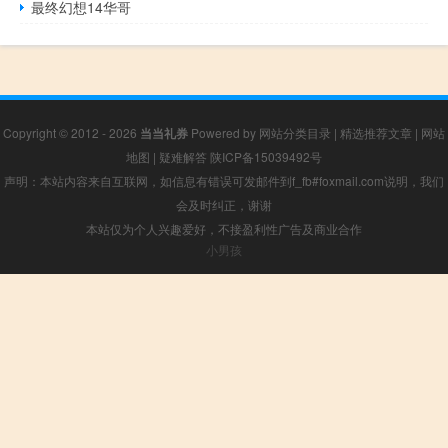
最终幻想14华哥
Copyright © 2012 - 2026
当当礼券
Powered by
网站分类目录
|
精选推荐文章
|
网站
地图
|
疑难解答
陕ICP备15039492号
声明：本站内容来自互联网，如信息有错误可发邮件到f_fb#foxmail.com说明，我们
会及时纠正，谢谢
本站仅为个人兴趣爱好，不接盈利性广告及商业合作
小男孩