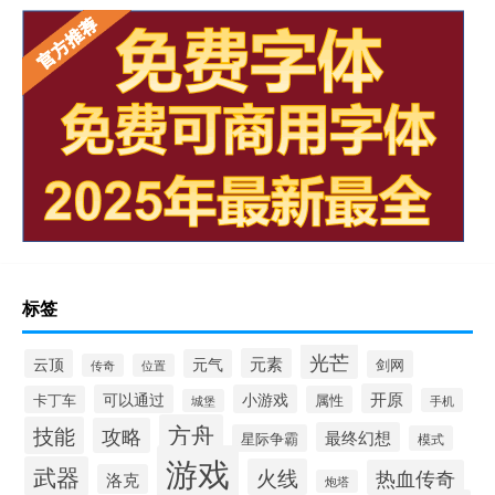
标签
光芒
元素
云顶
元气
剑网
传奇
位置
开原
可以通过
小游戏
卡丁车
属性
手机
城堡
方舟
技能
攻略
最终幻想
星际争霸
模式
游戏
武器
火线
热血传奇
洛克
炮塔