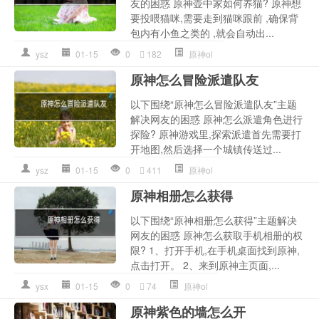
友的困惑 原神壶中家如何养猫? 原神想
要投喂猫咪,需要走到猫咪跟前 ,确保背
包内有小鱼之类的 ,就会自动出...
ysz
01-15
0
182
原神ol
原神怎么冒险派遣队友
以下围绕“原神怎么冒险派遣队友”主题
解决网友的困惑 原神怎么派遣角色进行
探险? 原神游戏里,探索派遣首先需要打
开地图,然后选择一个城镇传送过...
ysz
01-15
0
411
原神ol
原神相册怎么获得
以下围绕“原神相册怎么获得”主题解决
网友的困惑 原神怎么获取手机相册的权
限? 1、打开手机,在手机桌面找到原神,
点击打开。 2、来到原神主页面,...
ysx
01-15
0
74
原神ol
原神紫色的墙怎么开