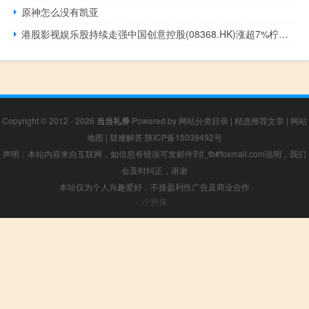
原神怎么没有凯亚
港股影视娱乐股持续走强中国创意控股(08368.HK)涨超7%柠萌影视(09857.HK)、阿里影业(01060.HK)涨近4%IMAX中国(01970.HK)、云音乐(09899.HK)等跟涨
Copyright © 2012 - 2026
当当礼券
Powered by
网站分类目录
|
精选推荐文章
|
网站
地图
|
疑难解答
陕ICP备15039492号
声明：本站内容来自互联网，如信息有错误可发邮件到f_fb#foxmail.com说明，我们
会及时纠正，谢谢
本站仅为个人兴趣爱好，不接盈利性广告及商业合作
小男孩