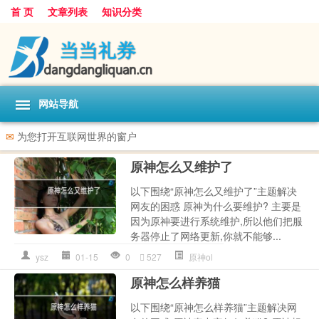
首 页
文章列表
知识分类
网站导航
✉
为您打开互联网世界的窗户
原神怎么又维护了
以下围绕“原神怎么又维护了”主题解决
网友的困惑 原神为什么要维护? 主要是
因为原神要进行系统维护,所以他们把服
务器停止了网络更新,你就不能够...
ysz
01-15
0
527
原神ol
原神怎么样养猫
以下围绕“原神怎么样养猫”主题解决网