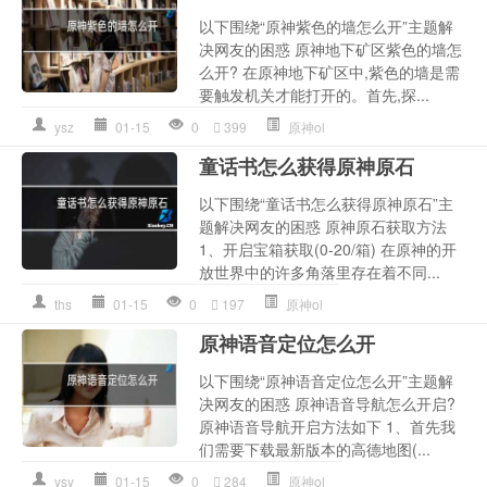
以下围绕“原神紫色的墙怎么开”主题解
决网友的困惑 原神地下矿区紫色的墙怎
么开? 在原神地下矿区中,紫色的墙是需
要触发机关才能打开的。首先,探...
ysz
01-15
0
399
原神ol
童话书怎么获得原神原石
以下围绕“童话书怎么获得原神原石”主
题解决网友的困惑 原神原石获取方法
1、开启宝箱获取(0-20/箱) 在原神的开
放世界中的许多角落里存在着不同...
ths
01-15
0
197
原神ol
原神语音定位怎么开
以下围绕“原神语音定位怎么开”主题解
决网友的困惑 原神语音导航怎么开启?
原神语音导航开启方法如下 1、首先我
们需要下载最新版本的高德地图(...
ysy
01-15
0
284
原神ol