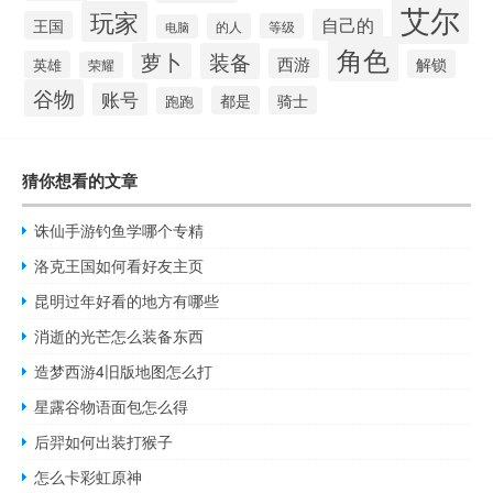
艾尔
玩家
自己的
王国
的人
等级
电脑
角色
萝卜
装备
西游
解锁
英雄
荣耀
谷物
账号
都是
骑士
跑跑
猜你想看的文章
诛仙手游钓鱼学哪个专精
洛克王国如何看好友主页
昆明过年好看的地方有哪些
消逝的光芒怎么装备东西
造梦西游4旧版地图怎么打
星露谷物语面包怎么得
后羿如何出装打猴子
怎么卡彩虹原神