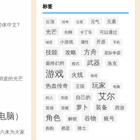
标签
元素
云顶
元气
传奇
位置
简体中文?
光芒
可以通过
剑网
卡丁车
开原
小游戏
属性
手机
城堡
方舟
技能
攻略
星际争霸
武器
最终幻想
洛克
模式
游戏
火线
炮塔
消逝的光芒
玩家
热血传奇
王国
电脑
艾尔
自己的
的人
等级
萝卜
装备
西游
英雄
荣耀
电脑）
角色
谷物
账号
解锁
都是
骑士
跑跑
六来为大家