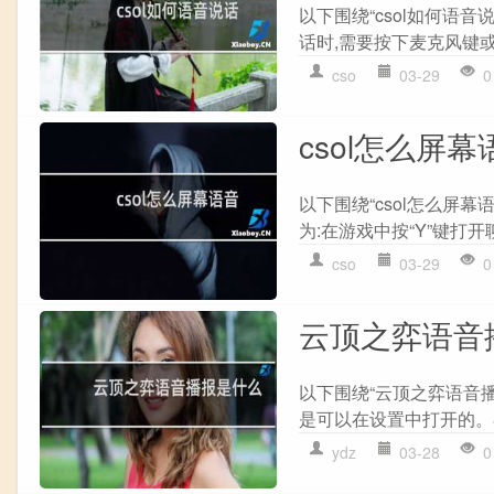
以下围绕“csol如何语音
话时,需要按下麦克风键或默认快捷
cso
03-29
0
csol怎么屏幕
以下围绕“csol怎么屏幕
为:在游戏中按“Y”键打开聊天框
cso
03-29
0
云顶之弈语音
以下围绕“云顶之弈语音播
是可以在设置中打开的。在
ydz
03-28
0