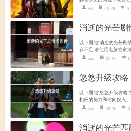
wx
03-26
0
消逝的光芒剧
以下围绕“消逝的光芒剧情
存不足,请使用电脑管家清
xsd
03-26
0
悠悠升级攻略
以下围绕“悠悠升级攻略
相应的努力和时间投入。1.
yys
03-25
0
消逝的光芒匹