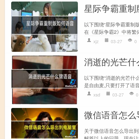
星际争霸重制
以下围绕“星际争霸重制
在《星际争霸2》中将繁体
xjz
03-27
0
消逝的光芒什
以下围绕“消逝的光芒什
是自由麦,只要打开了语音
xsd
03-27
0
微信语音怎么
关于微信语音怎么导出到
解答以上的问题，现在让我