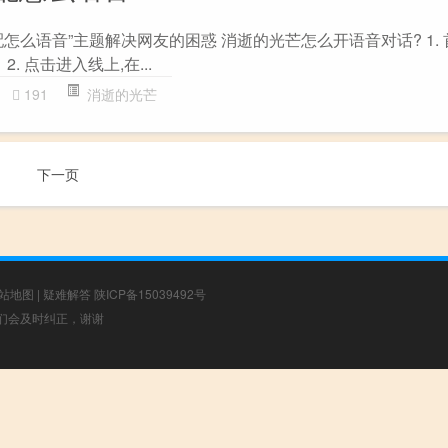
怎么语音”主题解决网友的困惑 消逝的光芒怎么开语音对话? 1.
. 点击进入线上,在...
191
消逝的光芒
下一页
站地图
|
疑难解答
陕ICP备15039492号
，我们会及时纠正，谢谢