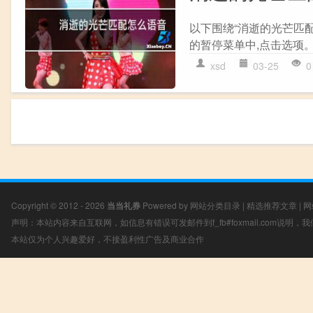
以下围绕“消逝的光芒匹配
的暂停菜单中,点击选项。 2
xsd
03-25
0
Copyright © 2012 - 2026
当当礼券
Powered by
网站分类目录
|
精选推荐文章
|
网
声明：本站内容来自互联网，如信息有错误可发邮件到f_fb#foxmail.com说明
本站仅为个人兴趣爱好，不接盈利性广告及商业合作