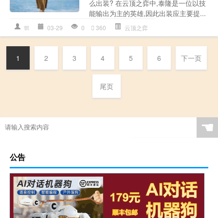
么出装? 在云顶之弈中,泰隆是一位以技
能输出为主的英雄,因此出装应主要提...
tlt
03-29
0
360
云顶之弈
1
2
3
4
5
6
下一页
尾页
☚
公告