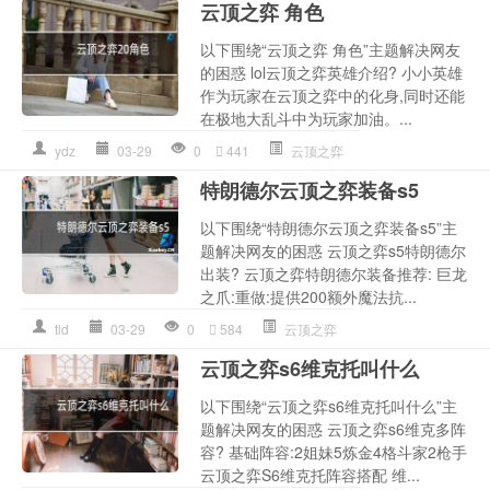
云顶之弈 角色
以下围绕“云顶之弈 角色”主题解决网友
的困惑 lol云顶之弈英雄介绍? 小小英雄
作为玩家在云顶之弈中的化身,同时还能
在极地大乱斗中为玩家加油。...
ydz
03-29
0
441
云顶之弈
特朗德尔云顶之弈装备s5
以下围绕“特朗德尔云顶之弈装备s5”主
题解决网友的困惑 云顶之弈s5特朗德尔
出装? 云顶之弈特朗德尔装备推荐: 巨龙
之爪:重做:提供200额外魔法抗...
tld
03-29
0
584
云顶之弈
云顶之弈s6维克托叫什么
以下围绕“云顶之弈s6维克托叫什么”主
题解决网友的困惑 云顶之弈s6维克多阵
容? 基础阵容:2姐妹5炼金4格斗家2枪手
云顶之弈S6维克托阵容搭配 维...