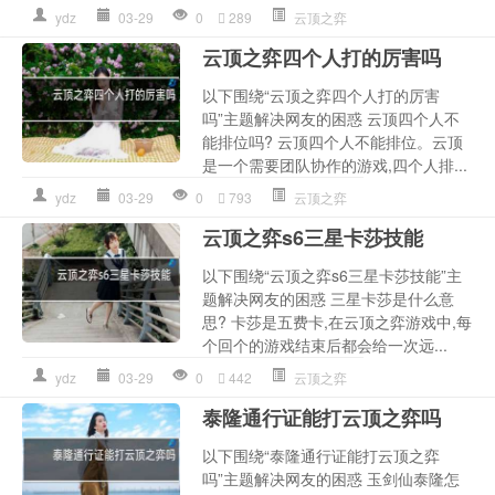
ydz
03-29
0
289
云顶之弈
云顶之弈四个人打的厉害吗
以下围绕“云顶之弈四个人打的厉害
吗”主题解决网友的困惑 云顶四个人不
能排位吗? 云顶四个人不能排位。云顶
是一个需要团队协作的游戏,四个人排...
ydz
03-29
0
793
云顶之弈
云顶之弈s6三星卡莎技能
以下围绕“云顶之弈s6三星卡莎技能”主
题解决网友的困惑 三星卡莎是什么意
思? 卡莎是五费卡,在云顶之弈游戏中,每
个回个的游戏结束后都会给一次远...
ydz
03-29
0
442
云顶之弈
泰隆通行证能打云顶之弈吗
以下围绕“泰隆通行证能打云顶之弈
吗”主题解决网友的困惑 玉剑仙泰隆怎