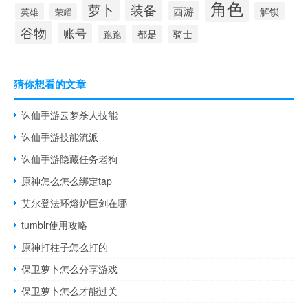
角色
萝卜
装备
西游
解锁
英雄
荣耀
谷物
账号
都是
骑士
跑跑
猜你想看的文章
诛仙手游云梦杀人技能
诛仙手游技能流派
诛仙手游隐藏任务老狗
原神怎么怎么绑定tap
艾尔登法环熔炉巨剑在哪
tumblr使用攻略
原神打柱子怎么打的
保卫萝卜怎么分享游戏
保卫萝卜怎么才能过关