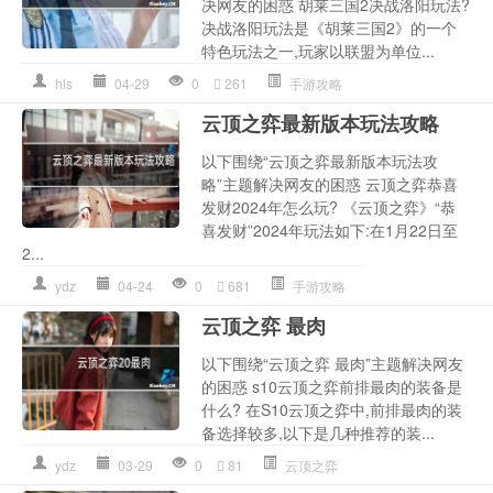
决网友的困惑 胡莱三国2决战洛阳玩法?
决战洛阳玩法是《胡莱三国2》的一个
特色玩法之一,玩家以联盟为单位...
hls
04-29
0
261
手游攻略
云顶之弈最新版本玩法攻略
以下围绕“云顶之弈最新版本玩法攻
略”主题解决网友的困惑 云顶之弈恭喜
发财2024年怎么玩? 《云顶之弈》“恭
喜发财”2024年玩法如下:在1月22日至
2...
ydz
04-24
0
681
手游攻略
云顶之弈 最肉
以下围绕“云顶之弈 最肉”主题解决网友
的困惑 s10云顶之弈前排最肉的装备是
什么? 在S10云顶之弈中,前排最肉的装
备选择较多,以下是几种推荐的装...
ydz
03-29
0
81
云顶之弈