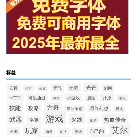
标签
光芒
元素
云顶
元气
剑网
传奇
位置
开原
可以通过
小游戏
卡丁车
属性
手机
城堡
方舟
技能
攻略
最终幻想
星际争霸
模式
游戏
武器
火线
热血传奇
洛克
炮塔
艾尔
玩家
自己的
王国
的人
等级
电脑