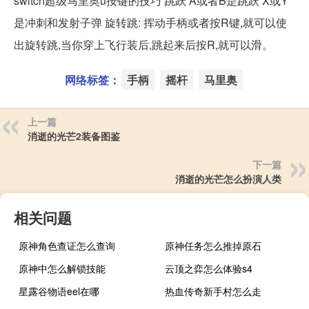
switch超级马里奥u按键的技巧 跳跃 A或者B是跳跃 X或Y
是冲刺和发射子弹 旋转跳: 挥动手柄或者按R键,就可以使
出旋转跳,当你穿上飞行装后,跳起来后按R,就可以滑。
网络标签：
手柄
摇杆
马里奥
上一篇
消逝的光芒2装备图鉴
下一篇
消逝的光芒怎么扮演人类
相关问题
原神角色查证怎么查询
原神任务怎么推掉原石
原神中怎么解锁技能
云顶之弈怎么体验s4
星露谷物语eel在哪
热血传奇新手村怎么走