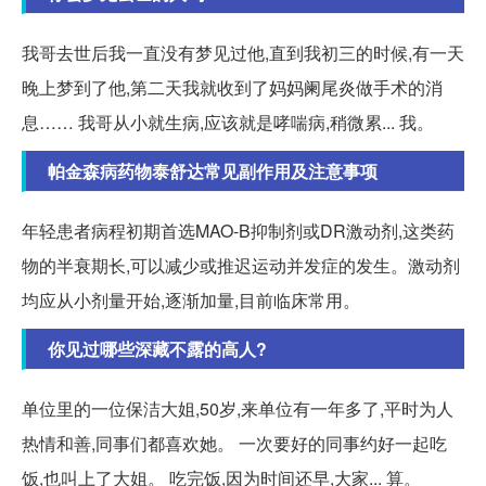
我哥去世后我一直没有梦见过他,直到我初三的时候,有一天
晚上梦到了他,第二天我就收到了妈妈阑尾炎做手术的消
息…… 我哥从小就生病,应该就是哮喘病,稍微累... 我。
帕金森病药物泰舒达常见副作用及注意事项
年轻患者病程初期首选MAO-B抑制剂或DR激动剂,这类药
物的半衰期长,可以减少或推迟运动并发症的发生。激动剂
均应从小剂量开始,逐渐加量,目前临床常用。
你见过哪些深藏不露的高人?
单位里的一位保洁大姐,50岁,来单位有一年多了,平时为人
热情和善,同事们都喜欢她。 一次要好的同事约好一起吃
饭,也叫上了大姐。 吃完饭,因为时间还早,大家... 算。