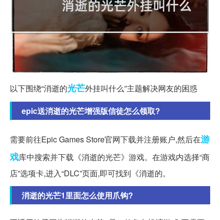
光芒
以下围绕“消逝的
外挂叫什么”主题解决网友的困惑
epic送消逝的光芒增强版信徒怎么领取?
游
需要前往Epic Games Store官网下载并注册账户,然后在
戏
库中搜索并下载《消逝的光芒》游戏。在游戏内选择“商
店”选项卡,进入“DLC”页面,即可找到《消逝的。
消逝的光芒1里面怎么使用爪钩?