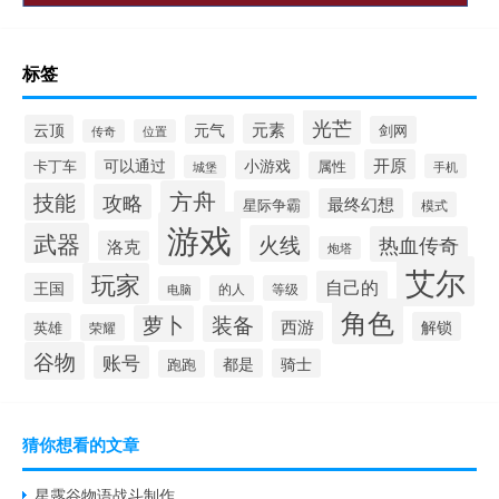
标签
光芒
元素
云顶
元气
剑网
传奇
位置
开原
可以通过
小游戏
卡丁车
属性
手机
城堡
方舟
技能
攻略
最终幻想
星际争霸
模式
游戏
武器
火线
热血传奇
洛克
炮塔
艾尔
玩家
自己的
王国
的人
等级
电脑
角色
萝卜
装备
西游
解锁
英雄
荣耀
谷物
账号
都是
骑士
跑跑
猜你想看的文章
星露谷物语战斗制作