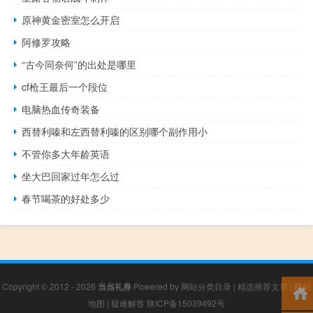
原神黄金密室怎么开启
阿修罗攻略
“古今同奈何”的出处是哪里
cf枪王最后一个段位
电脑热血传奇装备
西替利嗪和左西替利嗪的区别哪个副作用小
不管你多大年龄英语
坐大巴回家过年怎么过
春节喝茶的好处多少
Copyright © 2012 - 2026
当当礼券
Powered by
网站分类目录
|
精选推荐文章
|
网站
地图
|
疑难解答
陕ICP备15039492号