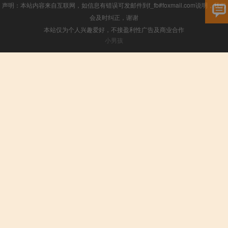
声明：本站内容来自互联网，如信息有错误可发邮件到f_fb#foxmail.com说明，我们
会及时纠正，谢谢
本站仅为个人兴趣爱好，不接盈利性广告及商业合作
小男孩