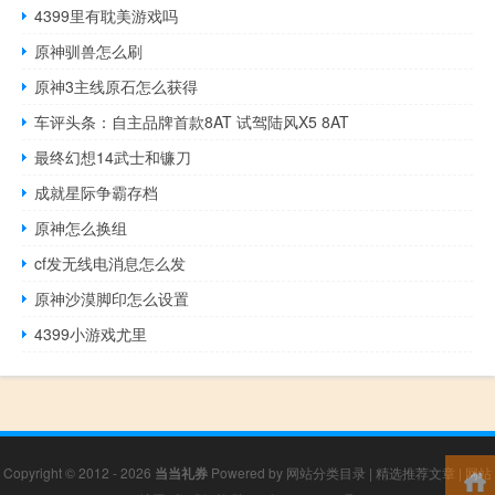
4399里有耽美游戏吗
原神驯兽怎么刷
原神3主线原石怎么获得
车评头条：自主品牌首款8AT 试驾陆风X5 8AT
最终幻想14武士和镰刀
成就星际争霸存档
原神怎么换组
cf发无线电消息怎么发
原神沙漠脚印怎么设置
4399小游戏尤里
Copyright © 2012 - 2026
当当礼券
Powered by
网站分类目录
|
精选推荐文章
|
网站