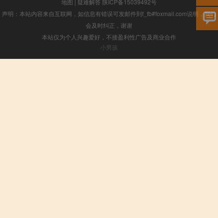
地图
|
疑难解答
陕ICP备15039492号
声明：本站内容来自互联网，如信息有错误可发邮件到f_fb#foxmail.com说明，我们
会及时纠正，谢谢
本站仅为个人兴趣爱好，不接盈利性广告及商业合作
小男孩