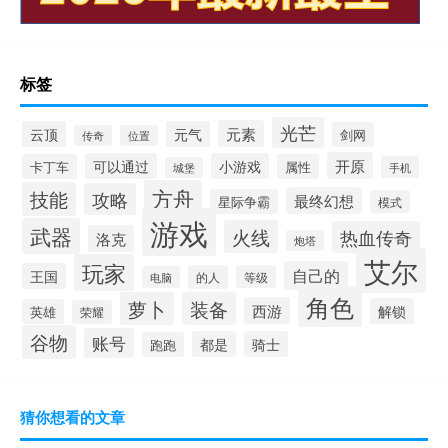
标签
光芒
元素
云顶
元气
剑网
传奇
位置
开原
可以通过
小游戏
卡丁车
属性
手机
城堡
方舟
技能
攻略
最终幻想
星际争霸
模式
游戏
武器
火线
热血传奇
洛克
炮塔
艾尔
玩家
自己的
王国
的人
等级
电脑
角色
萝卜
装备
西游
解锁
英雄
荣耀
谷物
账号
都是
骑士
跑跑
猜你想看的文章